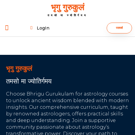
भृगु गुरुकुलं
तमसो मा ज्योतिर्गमय
LogIn
परामर्श
भृगु गुरुकुलं
तमसो मा ज्योतिर्गमय
Choose Bhrigu Gurukulam for astrology courses
to unlock ancient wisdom blended with modern
insights. Our comprehensive curriculum, taught
by renowned astrologers, offers practical skills
and deep understanding. Join a supportive
community passionate about astrology’s
transformative power. Discover your path to